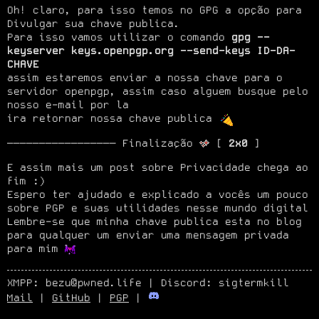
Oh! claro, para isso temos no GPG a opção para 
Divulgar sua chave publica.

Para isso vamos utilizar o comando 
gpg --
keyserver keys.openpgp.org --send-keys ID-DA-
CHAVE
assim estaremos enviar a nossa chave para o 
servidor openpgp, assim caso alguem busque pelo 
nosso e-mail por la

ira retornar nossa chave publica 
───────────────── Finalização 
 [ 
2x0
 ]
E assim mais um post sobre Privacidade chega ao 
fim :)

Espero ter ajudado e explicado a vocês um pouco 
sobre PGP e suas utilidades nesse mundo digital 
Lembre-se que minha chave publica esta no blog

para qualquer um enviar uma mensagem privada 
para mim 
XMPP: bezu@pwned.life | Discord: sigtermkill
Mail
|
GitHub
|
PGP
|