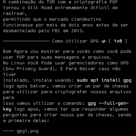
A combinação do TOR com a criptografia PGP 
tornou o Silk Road extremamente difícil de 
rastrear,

permitindo que o mercado clandestino 
funcionasse por mais de dois anos antes de ser 
desmantelado pelo FBI em 2013.
───────────────── Como Utilizar GPG 
 [ 
1x0
 ]
Bom Agora vou mostrar para vocês como você pode 
usar PGP para suas mensagens e arquivos.

No Linux Você Pode usar gerenciadores como GPG 
(Gnu Privacy Guard), E Para Baixar caso não 
tiver

Instalado, instale usando: 
sudo apt install gpg
logo após baixar, vamos criar um par de chaves 
para utilizar para criptografar nossos arquivos 
para

isso vamos utilizar o comando: 
gpg --full-gen-
key
 logo apos, vamos ter que responder algumas

perguntas para criar nosso par de chaves, sendo 
a primeira delas:
──── gpg1.png 