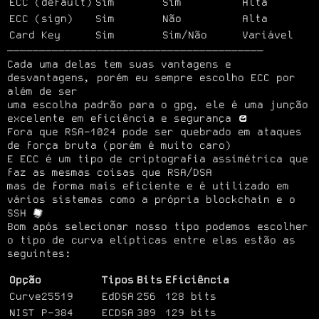
ECC (default)
Sim
Sim
Alta
ECC (sign)
Sim
Não
Alta
Card Key
Sim
Sim/Não
Variável
────────────────────────────────────────

Cada uma delas tem suas vantagens e 
desvantagens, porém eu sempre escolho ECC por 
além de ser

uma escolha padrão para o gpg, ele é uma junção 
excelente em eficiência e segurança 
Fora que RSA-1024 pode ser quebrado em ataques 
de força bruta (porém é muito caro)

E ECC é um tipo de criptografia assimétrica que 
faz as mesmas coisas que RSA/DSA

mas de forma mais eficiente e é utilizado em 
vários sistemas como a própria blockchain e o 
SSH 
Bom após selecionar nosso tipo podemos escolher 
o tipo de curva elípticas entre elas estão as 
seguintes:
Opção
Tipos
Bits
Eficiência
Curve25519
EdDSA
256
128 bits
NIST P-384
ECDSA
389
129 bits