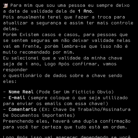
 Para mim que sou uma pessoa eu sempre deixo 
a data de validade dela de 
1 Ano
.

Pois anualmente terei que fazer a troca para 
atualizar a segurança e assim ter mais controle 
delas.

Porém Existem casos e casos, para pessoas que 
se sentem seguras em não deixar validade nelas

vai em frente, porém lembre-se que isso não é 
muito recomendado por mim.

Eu selecionei que a validade da minha chave 
seja de 1 ano, Logo Após confirmar, vamos 
responder

o questionário de dados sobre a chave sendo 
eles:
Nome Real
(Pode Ser Um Ficticio Obvio)
E-mail
(sempre coloque o que seja utilizado
para enviar os emails com essa chave!)
Comentario
(EX: Chave De Trabalho/Assinatura
De Documentos importantes)
Preenchendo eles, haverá uma dupla confirmação 
para você ter certeza que tudo está em ordem.
Logo Após isso vai aparecer dependendo se você 