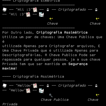
──── Criptografia simétrica 
 ── “Hii :3”
 ── 
 ── 
Criptografado
 ── 
── “Hii :3”
 ── 
Chave
Chave
──────────────────────────────────

Por Outro lado, 
Criptografia Assimétrica
Utiliza um par de chaves: Uma Chave Pública que 
é

utilizada Apenas para Criptografar arquivos, E 
Uma Chave Privada que é utilizada Apenas para

Descriptografá-las. A Chave Publica Pode ser 
repassada para qualquer pessoa, ja a sua chave 

Privada tem que ser mantida em 
Segurança 
maxima!
──── Criptografia Assimétrica 
 ── “Hellow”
 ── 
 ── 
Criptografado
 ── 
── “Hellow”
 ── 
Chave Publica
Chave 
Privada