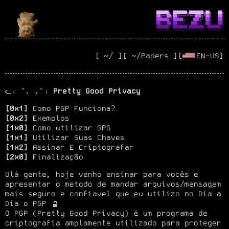
██████╗ ███████╗███████╗██╗   ██╗
██╔══██╗██╔════╝╚══███╔╝██║   ██║
██████╔╝█████╗    ███╔╝ ██║   ██║
██╔══██╗██╔══╝   ███╔╝  ██║   ██║
██████╔╝███████╗███████╗╚██████╔╝
╚═════╝ ╚══════╝╚══════╝ ╚═════╝
[ ~/ ]
[ ~/Papers ]
EN-US
✶✶✶
█████████
✶✶✶
█████████
████████████
████████████
████████████
ᓚ₍ ^. .^₎ 
Pretty Good Privacy
[0x1]
[0x2]
[1x0]
[1x1]
[1x2]
[2x0]
 Finalização
Olá gente, hoje venho ensinar para vocês e 
apresentar o metodo de mandar arquivos/mensagem 

mais seguro e confiavel que eu utilizo no Dia a 
Dia o PGP 
O PGP (Pretty Good Privacy) é um programa de 
criptografia amplamente utilizado para proteger 