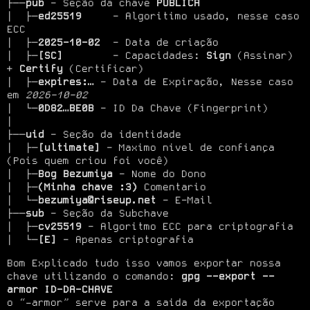
├──
pub
 - Seção da chave 
PUBLICA
│  ├─
ed25519
     - Algoritimo usado, nesse caso 
ECC

│  ├─
2025-10-02
  - Data de criação

│  ├─
[SC]
        - Capacidades: 
Sign
 (Assinar) 
+ 
Certify
 (Certificar)

│  ├─
expires:…
 - Data de Expiração, Nesse caso 
em 
2026-10-02
│  └─
0D82…BE0B
 - ID Da Chave (Fingerprint)

│

├──
uid
 - Seção da identidade

│  ├─
[ultimate]
 - Maximo nivel de confiança 
(Pois quem criou foi você)

│  ├─
Bog Bezumiya
 - Nome do Dono

│  ├─
(Minha chave :3)
 Comentario

│  └─
bezumiya@riseup.net
 - E-Mail 

├──
sub
 - Seção da Subchave

│  ├─
cv25519
 - Algoritmo ECC para criptografia

│  └─
[E]
 - Apenas criptografia
Bom Explicado tudo isso vamos exportar nossa 
chave utilizando o comando: 
gpg --export --
armor ID-DA-CHAVE
o “–armor” serve para a saida da exportação 