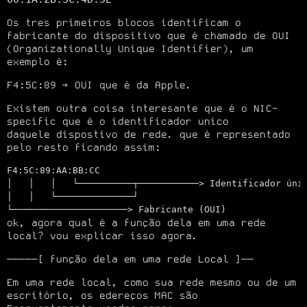
Os tres primeiros blocos identificam o 
fabricante do dispositivo que é chamado de OUI

(Organizationally Unique Identifier), um 
exemplo é:
F4:5C:89 → OUI que é da Apple.
Existem outra coisa interesante que é o NIC-
specific que é o identificador unico

daquele dispostivo de rede. que é representado 
pelo resto ficando assim:
F4:5C:89:AA:BB:CC

│   │   │   └──────────┬───────────> Identificador únic
│   │   └──────────────┘

ok, agora qual é a função dela em uma rede 
local? vou explicar isso agora.
─────[ função dela em uma rede Local ]──
Em uma rede local, como sua rede mesmo ou de um 
escritório, os edereços MAC são
