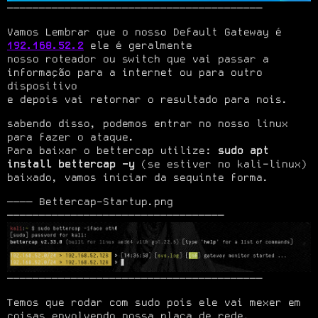
────────────────────────────────────────
Vamos Lembrar que o nosso Default Gateway é 
192.168.52.2
 ele é geralmente

nosso roteador ou switch que vai passar a 
informação para a internet ou para outro 
dispositivo

e depois vai retornar o resultado para nois.
sabendo disso, podemos entrar no nosso linux 
para fazer o ataque.

Para baixar o bettercap utilize: 
sudo apt 
install bettercap -y
 (se estiver no kali-linux)

baixado, vamos iniciar da sequinte forma.
──── Bettercap-Startup.png 
────────────────────────────────────────
Temos que rodar com sudo pois ele vai mexer em 
coisas envolvendo nossa placa de rede.
