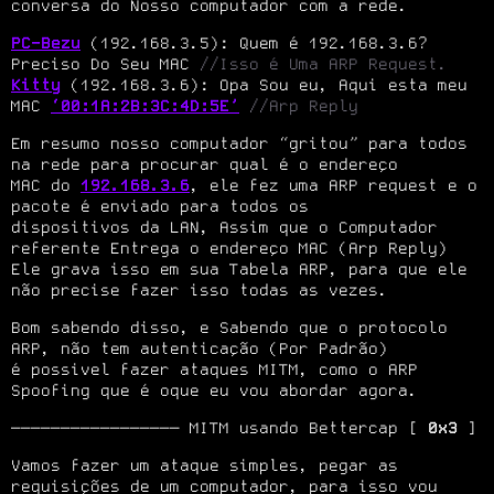
conversa do Nosso computador com a rede.
PC-Bezu
 (192.168.3.5): Quem é 192.168.3.6? 
Preciso Do Seu MAC 
//Isso é Uma ARP Request.
Kitty
 (192.168.3.6): Opa Sou eu, Aqui esta meu 
MAC 
‘00:1A:2B:3C:4D:5E’
//Arp Reply
Em resumo nosso computador “gritou” para todos 
na rede para procurar qual é o endereço

MAC do 
192.168.3.6
, ele fez uma ARP request e o 
pacote é enviado para todos os

dispositivos da LAN, Assim que o Computador 
referente Entrega o endereço MAC (Arp Reply)

Ele grava isso em sua Tabela ARP, para que ele 
não precise fazer isso todas as vezes.
Bom sabendo disso, e Sabendo que o protocolo 
ARP, não tem autenticação (Por Padrão)

é possivel fazer ataques MITM, como o ARP 
Spoofing que é oque eu vou abordar agora.
───────────────── MITM usando Bettercap [ 
0x3
 ]
Vamos fazer um ataque simples, pegar as 
requisições de um computador, para isso vou 