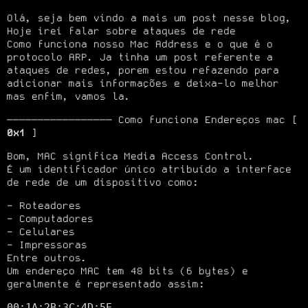
Olá, seja bem vindo a mais um post nesse blog, 
Hoje irei falar sobre ataques de rede

Como funciona nosso Mac Address e o que é o 
protocolo ARP. Ja tinha um post referente a

ataques de redes, porem estou refazendo para 
adicionar mais informações e deixa-lo melhor

mas enfim, vamos la.
───────────────── Como funciona Endereços mac [ 
0x1
 ]
Bom, MAC significa Media Access Control.

É um identificador único atribuído a interface 
de rede de um dispositivo como:
Roteadores
Computadores
Celulares
Impressoras
Entre outros.

Um endereço MAC tem 48 bits (6 bytes) e 
geralmente é representado assim:
00:1A:2B:3C:4D:5E