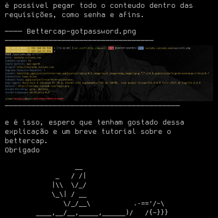
é possivel pegar todo o conteudo dentro das 
requisições, como senha e afins.
──── Bettercap-gotpassword.png 
────────────────────────────────────────
e é isso, espero que tenham gostado dessa 
explicação e um breve tutorial sobre o 
bettercap.

Obrigado
                  __

             _   / /|

            |\\  \/_/

            \_\| / __

               \/_/__\           .-=='/~\

        ____,__/__,_____,______)/   /{~}}}
