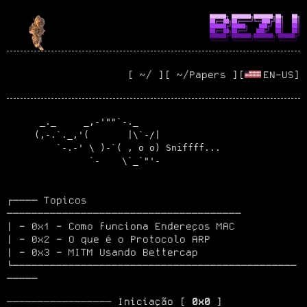
██████╗ ███████╗███████╗██╗   ██╗
██╔══██╗██╔════╝╚══███╔╝██║   ██║
██████╔╝█████╗    ███╔╝ ██║   ██║
██╔══██╗██╔══╝   ███╔╝  ██║   ██║
██████╔╝███████╗███████╗╚██████╔╝
╚═════╝ ╚══════╝╚══════╝ ╚═════╝
[ ~/ ]
[ ~/Papers ]
EN-US
✶✶✶
█████████
✶✶✶
█████████
████████████
████████████
████████████
      _._     _,-'""`-._

     (,-.`._,'(       |\`-/|

         `-.-' \ )-`( , o o) Sniffff...

┌──── Topicos 
──────────────────────────────────────

| - 0x1 - Como funciona Endereços MAC

| - 0x2 - O que é o Protocolo ARP

| - 0x3 - MITM Usando Bettercap

└──────────────────────────────────────────────
─────
───────────────── Iniciação [ 
0x0
 ]